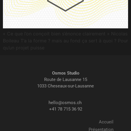
« Ce que l’on conçoit bien s’énonce clairement » Nicolas
Boileau T’a la forme ? mais au fond ça sert à quoi ? Pour
qu’un projet puisse
Osmos Studio
Route de Lausanne 15
1033 Cheseaux-sur-Lausanne
hello@osmos.ch
+41 78 715 36 92
Accueil
Présentation